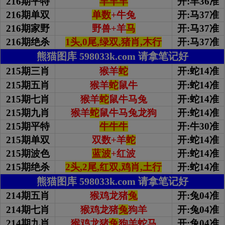
216期平特
羊羊羊
开:羊36准
216期单双
单数
+牛兔
开:马37准
216期家野
野兽+羊
马
开:马37准
216期绝杀
1头,0尾,绿双,猪肖,木行
开:马37准
熊猫图库 598033k.com 请拿笔记好
215期三肖
猴羊
蛇
开:蛇14准
215期五肖
猴羊
蛇
鼠牛
开:蛇14准
215期七肖
猴羊
蛇
鼠牛马兔
开:蛇14准
215期九肖
猴羊
蛇
鼠牛马兔龙狗
开:蛇14准
215期平特
牛牛牛
开:牛30准
215期单双
双数+羊
蛇
开:蛇14准
215期波色
蓝波
+红波
开:蛇14准
215期绝杀
2头,2尾,红双,鸡肖,土行
开:蛇14准
熊猫图库 598033k.com 请拿笔记好
214期五肖
猴鸡龙猪
兔
开:兔04准
214期七肖
猴鸡龙猪
兔
狗羊
开:兔04准
214期九肖
猴鸡龙猪
兔
狗羊蛇马
开:兔04准