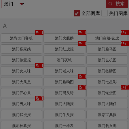
搜索
全部图库
热门图库
A
澳彩龙门客栈
澳门火麒麟
澳门白姐-玄虎
澳门客家娘
澳门红虎报
澳门跑马图
澳门孩童报
澳门夜城
澳门玄机图
澳门女人味
澳门老人味
澳门签牌图
澳门火凤凰
澳门跑狗图
澳门七星彩
澳门开心果
澳门码头诗
澳门蛇蛋图
澳门男人味
澳门大陆报
澳门大陆仔
澳门猛虎报
澳门牛头报
澳彩宝典报
澳彩神算报
澳门一样发
澳门豹女郎