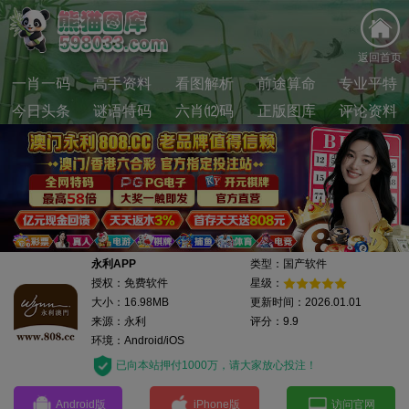
返回首页
一肖一码
高手资料
看图解析
前途算命
专业平特
今日头条
谜语特码
六肖⑿码
正版图库
评论资料
永利APP
类型：国产软件
授权：免费软件
星级：
大小：16.98MB
更新时间：2026.01.01
来源：永利
评分：9.9
环境：Android/iOS
已向本站押付1000万，请大家放心投注！
Android版
iPhone版
访问官网