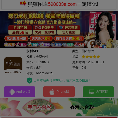
熊猫图库
598033a.com
一定谨记!
永利APP
类型：国产软件
授权：免费软件
星级：
大小：16.98MB
更新时间：2026.01.01
来源：永利
评分：9.9
环境：Android/iOS
已向本站押付1000万，请大家放心投注！
Android版
iPhone版
访问官网
澳门六合彩
香港六合彩