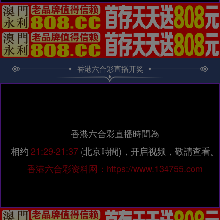
香港六合彩直播开奖
香港六合彩直播時間為
相约
21:29-21:37
(北京時間)，开启视频，敬請查看。
香港六合彩资料网：https://www.134755.com