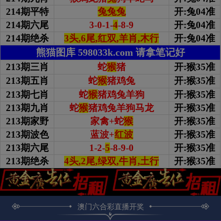
214期平特
兔兔兔
开:兔04准
214期
六尾
3-0-1-
4
-8-9
开:兔04准
214期绝杀
3头,6尾,红双,羊肖,木行
开:兔04准
熊猫图库 598033k.com 请拿笔记好
213期三肖
蛇
猴
猪
开:猴35准
213期五肖
蛇
猴
猪鸡兔
开:猴35准
213期七肖
蛇
猴
猪鸡兔羊狗
开:猴35准
213期九肖
蛇
猴
猪鸡兔羊狗马龙
开:猴35准
213期家野
家禽+蛇
猴
开:猴35准
213期波色
蓝波+
红波
开:猴35准
213期
六尾
1-2-
5
-8-9-0
开:猴35准
213期绝杀
4头,2尾,绿双,牛肖,土行
开:猴35准
澳门六合彩直播开奖