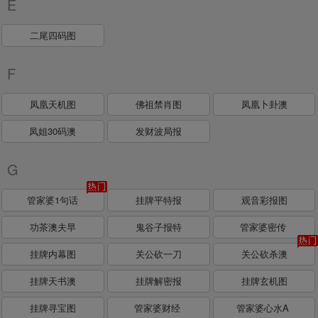
E
二尾四码图
F
凤凰天机图
佛祖禁肖图
凤凰卜卦澳
凤姐30码澳
发财波局报
G
管家婆1句话
挂牌平特报
观音彩报图
功茶澳夫早
鬼谷子报特
管家婆密传
挂牌内幕图
关公砍一刀
关公砍杀澳
挂牌天书澳
挂牌解密报
挂牌玄机图
挂牌寻宝图
管家婆财经
管家婆心水A