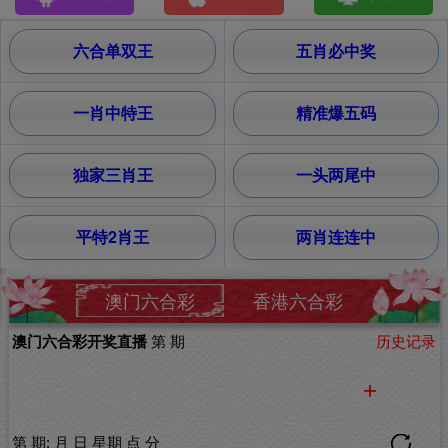
六合单双王
五肖必中奖
一肖中特王
精准爆五码
独家三肖王
一头两尾中
平特2肖王
两肖连连中
澳门六合彩
香港六合彩