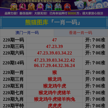
熊猫图库
『一肖一码』
澳门一肖一码
香港一肖一码
220期一码
47
开:？00准
220期三码
47.23.39
开:？00准
220期六码
47.23.39.03.34.22
开:？00准
47.23.39.03.34.22.42
220期14码
开:？00准
06.17.29.44.32.36.24
220期一肖
猴
开:？00准
220期三肖
猴龙鸡
开:？00准
220期五肖
猴龙鸡牛虎
开:？00准
220期七肖
猴龙鸡牛虎猪羊
开:？00准
220期九肖
猴龙鸡牛虎猪羊狗兔
开:？00准
220期平特
虎虎虎
开:？00准