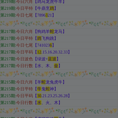
第219期
:
今日六肖
【鸡马龙虎牛羊
】
第219期:
今日平特
【牛鼎烹
鸡
】
第219期:
今日七尾
【7896
3
21
】
第217期
:
今日六肖
【狗鸡羊
蛇
龙马
】
第217期:
今日平特
【
鸡
飞狗跳
】
第217期:
今日七尾
【741023
6
】
第217期:
今日平码
【
12
.15.16.20.32.33
】
第217期:
今日波色
【绿
波+
蓝波
】
第217期:
今日行数
【水
、木、
金
】
第215期
:
今日六肖
【羊
蛇
龙兔虎牛
】
第215期:
今日平特
【
牛
鬼
蛇
神
】
第215期:
今日平码
【
30
.21.23.25.26.28
】
第215期:
今日行数
【
水
、火、木
】