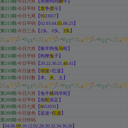
第213期
:
今日六肖
【虎猪狗鸡
猴
牛
】
第213期:
今日平特
【
龙
争
虎
斗
】
第213期:
今日七尾
【9
5
23017
】
第213期:
今日平码
【
02.03.04.
05
.06.25
】
第213期:
今日三头
【
2头、0头、
3头
】
第210期
:
今日六肖
【猴羊狗兔
马
蛇
】
第210期:
今日平特
【狗撵
兔
子
】
第210期:
今日平码
【
20.22.30.21.
40
.41
】
第210期:
今日波色
【
绿
波
+红波
】
第210期:
今日行数
【木
、
火
、土
】
第209期
:
今日六肖
【兔牛
猪
鸡羊蛇
】
第209期:
今日平特
【画
蛇
添足
】
第209期:
今日七尾
【
8
652031
】
第209期:
今日波色
【蓝
波+
红波
】
第209期:
今日特码
【04.06.
08
.10.12.02.28.30.32.34.36.26
】