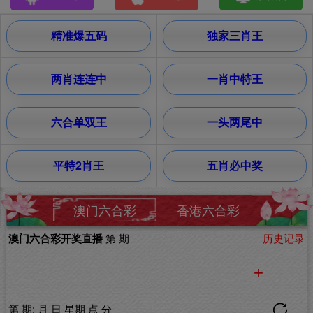
精准爆五码
独家三肖王
两肖连连中
一肖中特王
六合单双王
一头两尾中
平特2肖王
五肖必中奖
澳门六合彩
香港六合彩