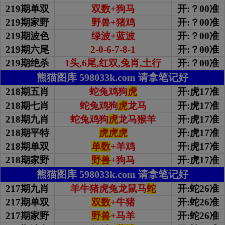
219期单双
双数+狗马
开:？00准
219期家野
野兽+猪鸡
开:？00准
219期波色
绿波+蓝波
开:？00准
219期
六尾
2-0-6-7-8-1
开:？00准
219期绝杀
1头,6尾,红双,兔肖,土行
开:？00准
熊猫图库 598033k.com 请拿笔记好
218期五肖
蛇兔鸡狗
虎
开:虎17准
218期七肖
蛇兔鸡狗
虎
龙马
开:虎17准
218期九肖
蛇兔鸡狗
虎
龙马猴羊
开:虎17准
218期平特
虎虎虎
开:虎17准
218期单双
单数
+羊鸡
开:虎17准
218期家野
野兽
+狗马
开:虎17准
熊猫图库 598033k.com 请拿笔记好
217期九肖
羊牛猪虎兔龙鼠马
蛇
开:蛇26准
217期单双
双数
+牛猪
开:蛇26准
217期家野
野兽
+马羊
开:蛇26准