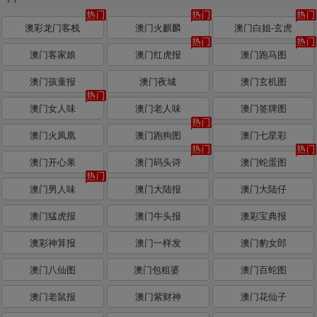
澳彩龙门客栈
澳门火麒麟
澳门白姐-玄虎
澳门客家娘
澳门红虎报
澳门跑马图
澳门孩童报
澳门夜城
澳门玄机图
澳门女人味
澳门老人味
澳门签牌图
澳门火凤凰
澳门跑狗图
澳门七星彩
澳门开心果
澳门码头诗
澳门蛇蛋图
澳门男人味
澳门大陆报
澳门大陆仔
澳门猛虎报
澳门牛头报
澳彩宝典报
澳彩神算报
澳门一样发
澳门豹女郎
澳门八仙图
澳门包租婆
澳门百蛇图
澳门老鼠报
澳门紫财神
澳门花仙子