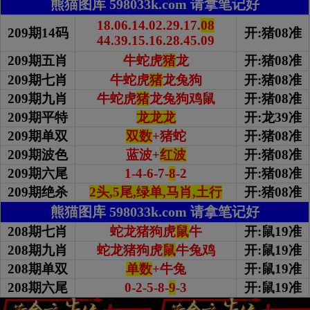
熊猫图库 598033k.com 请拿笔记好
18.06.14.02.29.17.
08
209期14码
开:猪08准
44.39.15.16.28.45.09
209期五肖
牛蛇虎
猪
龙
开:猪08准
209期七肖
牛蛇虎
猪
龙兔狗
开:猪08准
209期九肖
牛蛇虎
猪
龙兔狗鸡鼠
开:猪08准
209期平特
龙龙龙
开:龙39准
209期单双
双数
+猪蛇
开:猪08准
209期波色
蓝波+
红波
开:猪08准
209期
六尾
1-4-6-7-
8
-2
开:猪08准
209期绝杀
2头,5尾,绿单,马肖,土行
开:猪08准
熊猫图库 598033k.com 请拿笔记好
208期七肖
蛇龙猪狗虎
鼠
牛
开:鼠19准
208期九肖
蛇龙猪狗虎
鼠
牛兔鸡
开:鼠19准
208期单双
单数
+牛兔
开:鼠19准
208期
六尾
0-2-5-8-
9
-3
开:鼠19准