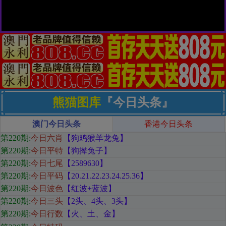
熊猫图库
『今日头条』
澳门今日头条
香港今日头条
第220期
:
今日六肖
【狗鸡猴羊龙兔
】
第220期:
今日平特
【狗撵兔子
】
第220期:
今日七尾
【2589630
】
第220期:
今日平码
【
20.21.22.23.24.25.36
】
第220期:
今日波色
【红
波+蓝波
】
第220期:
今日三头
【
2头、4头、3头
】
第220期:
今日行数
【火
、土、金
】