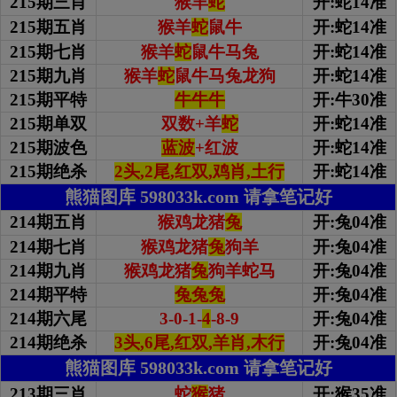
215期三肖
猴羊
蛇
开:蛇14准
215期五肖
猴羊
蛇
鼠牛
开:蛇14准
215期七肖
猴羊
蛇
鼠牛马兔
开:蛇14准
215期九肖
猴羊
蛇
鼠牛马兔龙狗
开:蛇14准
215期平特
牛牛牛
开:牛30准
215期单双
双数+羊
蛇
开:蛇14准
215期波色
蓝波
+红波
开:蛇14准
215期绝杀
2头,2尾,红双,鸡肖,土行
开:蛇14准
熊猫图库 598033k.com 请拿笔记好
214期五肖
猴鸡龙猪
兔
开:兔04准
214期七肖
猴鸡龙猪
兔
狗羊
开:兔04准
214期九肖
猴鸡龙猪
兔
狗羊蛇马
开:兔04准
214期平特
兔兔兔
开:兔04准
214期
六尾
3-0-1-
4
-8-9
开:兔04准
214期绝杀
3头,6尾,红双,羊肖,木行
开:兔04准
熊猫图库 598033k.com 请拿笔记好
213期三肖
蛇
猴
猪
开:猴35准