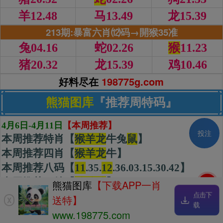
羊12.48
马13.49
龙15.39
213期:暴富六肖⑿码→開猴35准
兔04.16
蛇02.26
猴
11.23
猪20.32
龙15.39
鸡10.46
好料尽在
198775g.com
熊猫图库
『推荐周特码』
4月6日-4月11日
【本周推荐】
投注
本周推荐特肖【
猴羊龙
牛兔
鼠
】
本周推荐四肖【
猴
羊
龙
牛】
本周推荐八码【
11
.35.
12
.36.03.15.30.42】
本周推荐平特【
鸡鸡鸡
】
刷新
熊猫图库
【下载APP一肖
点击下
本周推荐平码【
39
.36.07.
15
.48.02】
送特】
X
载
周一开：
特
鼠43
√
，中平特？，
中平码
15
www.198775.com
周二开：
特
猴11
√
，中平特
鸡
，
中平码00