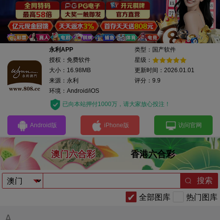
永利APP
类型：国产软件
授权：免费软件
星级：
大小：16.98MB
更新时间：2026.01.01
来源：永利
评分：9.9
环境：Android/iOS
已向本站押付1000万，请大家放心投注！
Android版
iPhone版
访问官网
澳门六合彩
香港六合彩
搜索
全部图库
热门图库
A