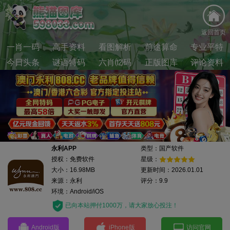
返回首页
一肖一码
高手资料
看图解析
前途算命
专业平特
今日头条
谜语特码
六肖⑿码
正版图库
评论资料
永利APP
类型：国产软件
授权：免费软件
星级：
大小：16.98MB
更新时间：2026.01.01
来源：永利
评分：9.9
环境：Android/iOS
已向本站押付1000万，请大家放心投注！
Android版
iPhone版
访问官网