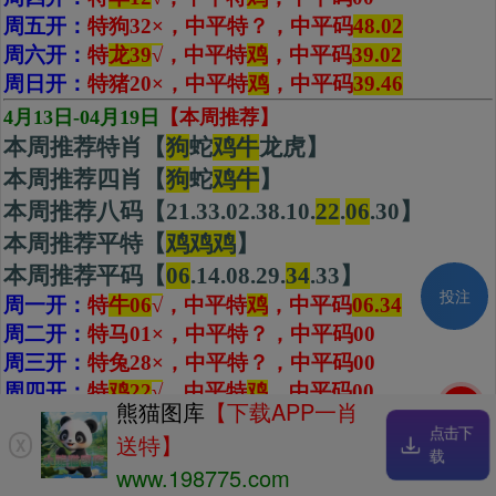
周五开：
特狗32×，中平特？，
中平码
48.02
周六开：
特
龙39
√
，中平特
鸡
，
中平码
39.02
周日开：
特猪20×，中平特
鸡
，中平码
39.46
4月13日-04月19日
【本周推荐】
本周推荐特肖【
狗
蛇
鸡牛
龙虎】
本周推荐四肖【
狗
蛇
鸡
牛
】
本周推荐八码【21.33.02.38.10.
22
.
06
.30】
本周推荐平特【
鸡鸡鸡
】
本周推荐平码【
06
.14.08.29.
34
.33】
投注
周一开：
特
牛06
√
，中平特
鸡
，
中平码
06.34
周二开：
特马01
×
，中平特？，中平码00
周三开：
特兔28
×
，中平特？，中平码00
周四开：
特
鸡22
√
，中平特
鸡
，
中平码
00
刷新
熊猫图库
【下载APP一肖
周五开：
特马49
×
，中平特
鸡
，中平码
06.34
点击下
送特】
X
周六开：
特
狗45
√
，中平特
鸡
，
中平码
06.14
载
www.198775.com
周日开：
特兔16×，中平特？，中平码00