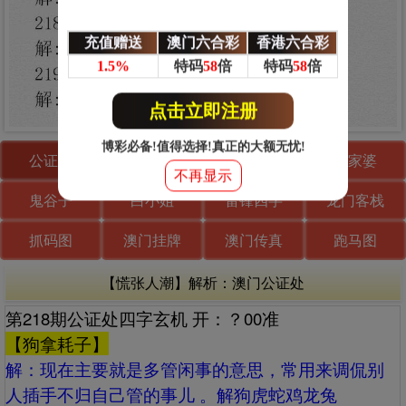
充值赠送
澳门六合彩
香港六合彩
1.5%
特码
58
倍
特码
58
倍
点击立即注册
博彩必备!值得选择!真正的大额无忧!
公证处
四不像
蛇蛋图
管家婆
不再显示
鬼谷子
白小姐
雷锋四字
龙门客栈
抓码图
澳门挂牌
澳门传真
跑马图
【慌张人潮】解析：澳门公证处
第218期公证处四字玄机 开：？00准
【狗拿耗子】
解：‌‌现在主要就是‌多管闲事‌的意思，常用来调侃别
人插手不归自己管的事儿 。‌‌解狗虎蛇鸡龙兔