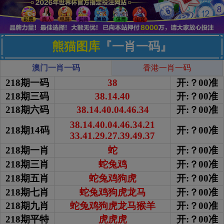
熊猫图库
『一肖一码』
澳门一肖一码
香港一肖一码
218期一码
38
开:？00准
218期三码
38.14.40
开:？00准
218期六码
38.14.40.04.46.34
开:？00准
38.14.40.04.46.34.21
218期14码
开:？00准
33.41.29.27.39.49.37
218期一肖
蛇
开:？00准
218期三肖
蛇兔鸡
开:？00准
218期五肖
蛇兔鸡狗虎
开:？00准
218期七肖
蛇兔鸡狗虎龙马
开:？00准
218期九肖
蛇兔鸡狗虎龙马猴羊
开:？00准
218期平特
虎虎虎
开:？00准