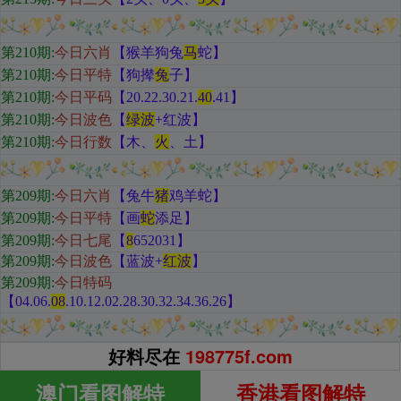
第210期
:
今日六肖
【猴羊狗兔
马
蛇
】
第210期:
今日平特
【狗撵
兔
子
】
第210期:
今日平码
【
20.22.30.21.
40
.41
】
第210期:
今日波色
【
绿
波
+红波
】
第210期:
今日行数
【木
、
火
、土
】
第209期
:
今日六肖
【兔牛
猪
鸡羊蛇
】
第209期:
今日平特
【画
蛇
添足
】
第209期:
今日七尾
【
8
652031
】
第209期:
今日波色
【蓝
波+
红波
】
第209期:
今日特码
【04.06.
08
.10.12.02.28.30.32.34.36.26
】
好料尽在
198775f.com
澳门看图解特
香港看图解特