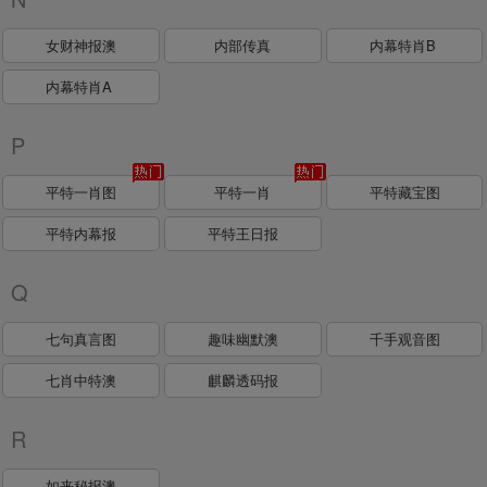
女财神报澳
内部传真
内幕特肖B
内幕特肖A
P
平特一肖图
平特一肖
平特藏宝图
平特内幕报
平特王日报
Q
七句真言图
趣味幽默澳
千手观音图
七肖中特澳
麒麟透码报
R
如来秘报澳