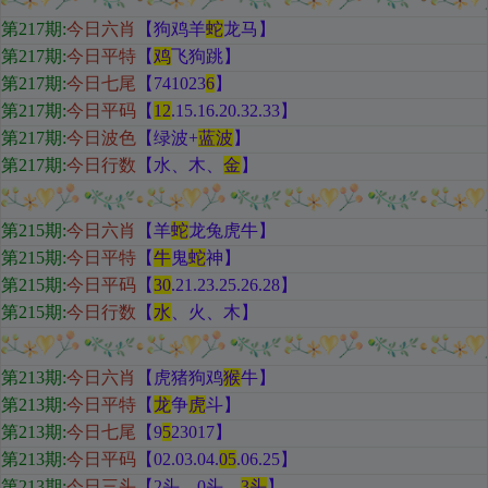
第217期
:
今日六肖
【狗鸡羊
蛇
龙马
】
第217期:
今日平特
【
鸡
飞狗跳
】
第217期:
今日七尾
【741023
6
】
第217期:
今日平码
【
12
.15.16.20.32.33
】
第217期:
今日波色
【绿
波+
蓝波
】
第217期:
今日行数
【水
、木、
金
】
第215期
:
今日六肖
【羊
蛇
龙兔虎牛
】
第215期:
今日平特
【
牛
鬼
蛇
神
】
第215期:
今日平码
【
30
.21.23.25.26.28
】
第215期:
今日行数
【
水
、火、木
】
第213期
:
今日六肖
【虎猪狗鸡
猴
牛
】
第213期:
今日平特
【
龙
争
虎
斗
】
第213期:
今日七尾
【9
5
23017
】
第213期:
今日平码
【
02.03.04.
05
.06.25
】
第213期:
今日三头
【
2头、0头、
3头
】