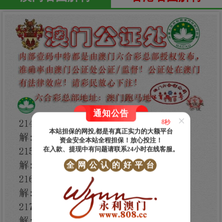
通知公告
×
6秒
本站担保的网投,都是有真正实力的大额平台
资金安全本站全程担保！放心投注！
在入款、提现中有问题请联系24小时在线客服。
全
网
公
认
的
好
平
台