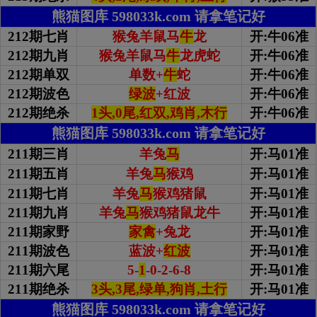
熊猫图库 598033k.com 请拿笔记好
212期七肖
猴兔羊鼠马
牛
龙
开:牛06准
212期九肖
猴兔羊鼠马
牛
龙虎蛇
开:牛06准
212期单双
单数+
牛
蛇
开:牛06准
212期波色
绿波
+红波
开:牛06准
212期绝杀
1头,0尾,红双,鸡肖,木行
开:牛06准
熊猫图库 598033k.com 请拿笔记好
211期三肖
羊兔
马
开:马01准
211期五肖
羊兔
马
猴鸡
开:马01准
211期七肖
羊兔
马
猴鸡猪鼠
开:马01准
211期九肖
羊兔
马
猴鸡猪鼠龙牛
开:马01准
211期家野
家禽
+兔龙
开:马01准
211期波色
蓝波+
红波
开:马01准
211期
六尾
5-
1
-0-2-6-8
开:马01准
211期绝杀
3头,3尾,绿单,狗肖,土行
开:马01准
熊猫图库 598033k.com 请拿笔记好