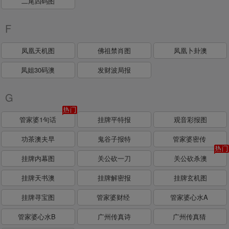
二尾四码图
F
凤凰天机图
佛祖禁肖图
凤凰卜卦澳
凤姐30码澳
发财波局报
G
管家婆1句话
挂牌平特报
观音彩报图
功茶澳夫早
鬼谷子报特
管家婆密传
挂牌内幕图
关公砍一刀
关公砍杀澳
挂牌天书澳
挂牌解密报
挂牌玄机图
挂牌寻宝图
管家婆财经
管家婆心水A
管家婆心水B
广州传真诗
广州传真猜