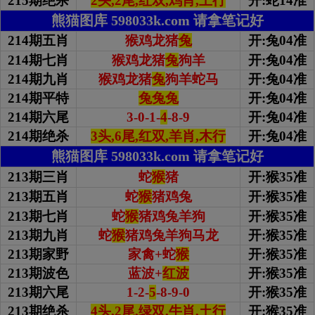
215期绝杀
2头,2尾,红双,鸡肖,土行
开:蛇14准
熊猫图库 598033k.com 请拿笔记好
214期五肖
猴鸡龙猪
兔
开:兔04准
214期七肖
猴鸡龙猪
兔
狗羊
开:兔04准
214期九肖
猴鸡龙猪
兔
狗羊蛇马
开:兔04准
214期平特
兔兔兔
开:兔04准
214期
六尾
3-0-1-
4
-8-9
开:兔04准
214期绝杀
3头,6尾,红双,羊肖,木行
开:兔04准
熊猫图库 598033k.com 请拿笔记好
213期三肖
蛇
猴
猪
开:猴35准
213期五肖
蛇
猴
猪鸡兔
开:猴35准
213期七肖
蛇
猴
猪鸡兔羊狗
开:猴35准
213期九肖
蛇
猴
猪鸡兔羊狗马龙
开:猴35准
213期家野
家禽+蛇
猴
开:猴35准
213期波色
蓝波+
红波
开:猴35准
213期
六尾
1-2-
5
-8-9-0
开:猴35准
213期绝杀
4头,2尾,绿双,牛肖,土行
开:猴35准