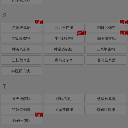
S
诗象破成语
四组三连澳
四肖欲钱料
胜算策略报
生活幽默报
四不像玄机
神奇八卦图
神童透码报
三八婆密报
三怪禁肖图
赛马会杀肖
赛马会杀波
神医药方澳
T
通天报解码
特码玄机
铁板神算澳
特码诗句澳
图库禁肖澳
特码快递澳
特码王(准)