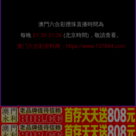
澳門六合彩攪珠直播時間為
每晚
21:30-21:36
(北京時間)，敬請查看。
澳门六合彩资料网：https://www.137884.com