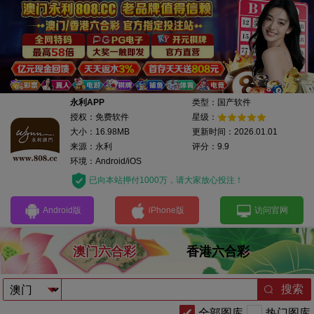
永利APP
类型：国产软件
授权：免费软件
星级：
大小：16.98MB
更新时间：2026.01.01
来源：永利
评分：9.9
环境：Android/iOS
已向本站押付1000万，请大家放心投注！
Android版
iPhone版
访问官网
澳门六合彩
香港六合彩
搜索
全部图库
热门图库