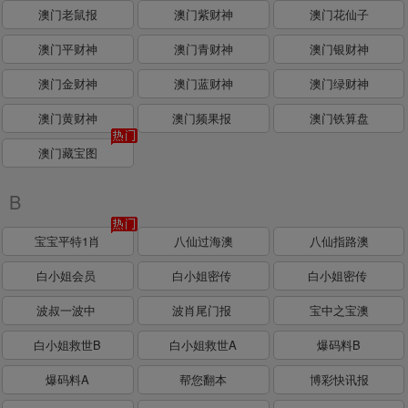
澳门老鼠报
澳门紫财神
澳门花仙子
澳门平财神
澳门青财神
澳门银财神
澳门金财神
澳门蓝财神
澳门绿财神
澳门黄财神
澳门频果报
澳门铁算盘
澳门藏宝图
B
宝宝平特1肖
八仙过海澳
八仙指路澳
白小姐会员
白小姐密传
白小姐密传
波叔一波中
波肖尾门报
宝中之宝澳
白小姐救世B
白小姐救世A
爆码料B
爆码料A
帮您翻本
博彩快讯报