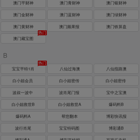
澳门平财神
澳门青财神
澳门银财神
澳门金财神
澳门蓝财神
澳门绿财神
澳门黄财神
澳门频果报
澳门铁算盘
澳门藏宝图
B
宝宝平特1肖
八仙过海澳
八仙指路澳
白小姐会员
白小姐密传
白小姐密传
波叔一波中
波肖尾门报
宝中之宝澳
白小姐救世B
白小姐救世A
爆码料B
爆码料A
帮您翻本
博彩快讯报
波行肖尾
宝宝特码图
博彩通B
博彩通A
博彩平特报
百家乐玄机