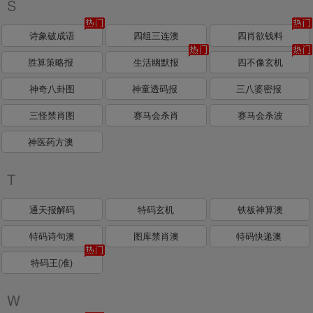
S
诗象破成语
四组三连澳
四肖欲钱料
胜算策略报
生活幽默报
四不像玄机
神奇八卦图
神童透码报
三八婆密报
三怪禁肖图
赛马会杀肖
赛马会杀波
神医药方澳
T
通天报解码
特码玄机
铁板神算澳
特码诗句澳
图库禁肖澳
特码快递澳
特码王(准)
W