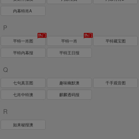
内幕特肖A
P
平特一肖图
平特一肖
平特藏宝图
平特内幕报
平特王日报
Q
七句真言图
趣味幽默澳
千手观音图
七肖中特澳
麒麟透码报
R
如来秘报澳