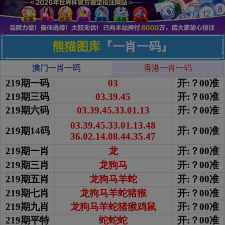
熊猫图库
『一肖一码』
澳门一肖一码
香港一肖一码
219期一码
03
开:？00准
219期三码
03.39.45
开:？00准
219期六码
03.39.45.33.01.13
开:？00准
03.39.45.33.01.13.48
219期14码
开:？00准
36.
02.14.08.44.35.47
219期一肖
龙
开:？00准
219期三肖
龙狗马
开:？00准
219期五肖
龙狗马羊蛇
开:？00准
219期七肖
龙狗马羊蛇猪猴
开:？00准
219期九肖
龙狗马羊蛇猪猴鸡鼠
开:？00准
219期平特
蛇蛇蛇
开:？00准