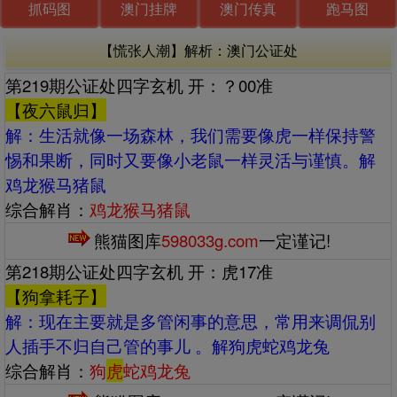
抓码图
澳门挂牌
澳门传真
跑马图
【慌张人潮】解析：澳门公证处
第219期公证处四字玄机 开：？00准
【夜六鼠归】
解：‌‌生活就像一场森林，我们需要像虎一样保持警
惕和果断，同时又要像小老鼠一样灵活与谨慎。‌‌解
鸡龙猴马猪鼠
综合解肖：
鸡龙猴马猪鼠
熊猫图库
598033g.com
一定谨记!
第218期公证处四字玄机 开：虎17准
【狗拿耗子】
解：‌‌现在主要就是‌多管闲事‌的意思，常用来调侃别
人插手不归自己管的事儿 。‌‌解狗虎蛇鸡龙兔
综合解肖：
狗
虎
蛇鸡龙兔