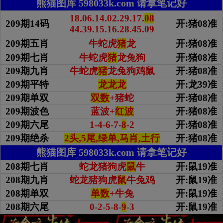
熊猫图库 598033k.com 请拿笔记好
18.06.14.02.29.17.
08
209期14码
开:猪08准
44.39.15.16.28.45.09
209期五肖
牛蛇虎
猪
龙
开:猪08准
209期七肖
牛蛇虎
猪
龙兔狗
开:猪08准
209期九肖
牛蛇虎
猪
龙兔狗鸡鼠
开:猪08准
209期平特
龙龙龙
开:龙39准
209期单双
双数
+猪蛇
开:猪08准
209期波色
蓝波+
红波
开:猪08准
209期
六尾
1-4-6-7-
8
-2
开:猪08准
209期绝杀
2头,5尾,绿单,马肖,土行
开:猪08准
熊猫图库 598033k.com 请拿笔记好
208期七肖
蛇龙猪狗虎
鼠
牛
开:鼠19准
208期九肖
蛇龙猪狗虎
鼠
牛兔鸡
开:鼠19准
208期单双
单数
+牛兔
开:鼠19准
208期
六尾
0-2-5-8-
9
-3
开:鼠19准