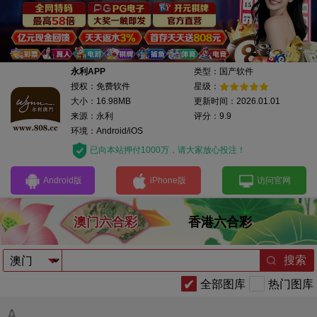
永利APP
类型：国产软件
授权：免费软件
星级：
大小：16.98MB
更新时间：2026.01.01
来源：永利
评分：9.9
环境：Android/iOS
已向本站押付1000万，请大家放心投注！
Android版
iPhone版
访问官网
澳门六合彩
香港六合彩
搜索
全部图库
热门图库
A