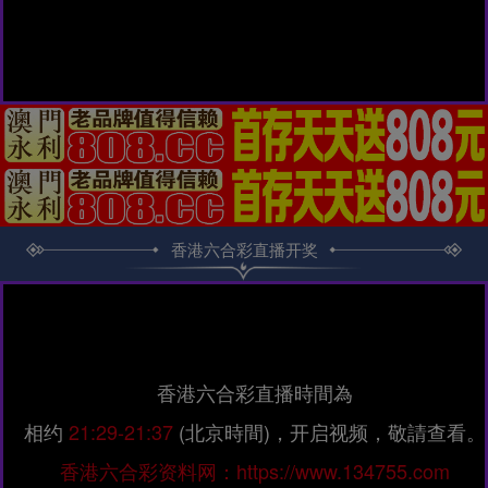
香港六合彩直播开奖
香港六合彩直播時間為
相约
21:29-21:37
(北京時間)，开启视频，敬請查看。
香港六合彩资料网：https://www.134755.com