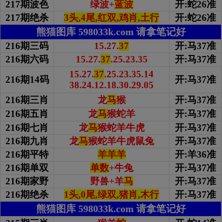
217期波色
绿波+
蓝波
开:蛇26准
217期绝杀
3头,4尾,红双,鸡肖,土行
开:蛇26准
熊猫图库 598033k.com 请拿笔记好
216期三码
15.27.
37
开:马37准
216期六码
15.27.
37
.25.23.35
开:马37准
15.27.
37
.25.23.35.14
216期14码
开:马37准
38.24.12.18.30.29.05
216期三肖
龙
马
猴
开:马37准
216期五肖
龙
马
猴蛇羊
开:马37准
216期七肖
龙
马
猴蛇羊牛虎
开:马37准
216期九肖
龙
马
猴蛇羊牛虎鼠兔
开:马37准
216期平特
羊羊羊
开:羊36准
216期单双
单数
+牛兔
开:马37准
216期家野
野兽+羊
马
开:马37准
216期绝杀
1头,0尾,绿双,猪肖,木行
开:马37准
熊猫图库 598033k.com 请拿笔记好