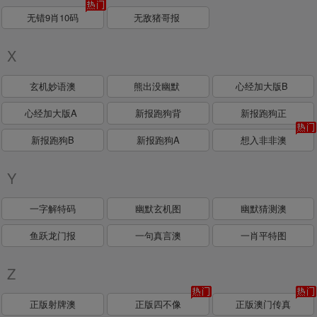
无错9肖10码
无敌猪哥报
X
玄机妙语澳
熊出没幽默
心经加大版B
心经加大版A
新报跑狗背
新报跑狗正
新报跑狗B
新报跑狗A
想入非非澳
Y
一字解特码
幽默玄机图
幽默猜测澳
鱼跃龙门报
一句真言澳
一肖平特图
Z
正版射牌澳
正版四不像
正版澳门传真