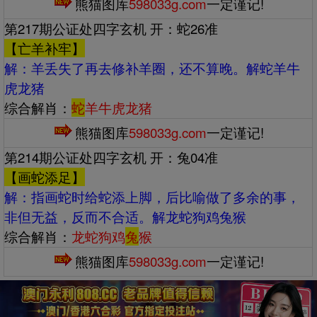
熊猫图库
598033g.com
一定谨记!
第217期公证处四字玄机 开：蛇26准
【亡羊补牢】
解：‌‌羊丢失了再去修补羊圈，还不算晚。解蛇羊牛
虎龙猪
综合解肖：
蛇
羊牛虎龙猪
熊猫图库
598033g.com
一定谨记!
第214期公证处四字玄机 开：兔04准
【画蛇添足】
解：‌‌指画蛇时给蛇添上脚，后比喻做了多余的事，
非但无益，反而不合适。解龙蛇狗鸡兔猴
综合解肖：
龙蛇狗鸡
兔
猴
熊猫图库
598033g.com
一定谨记!