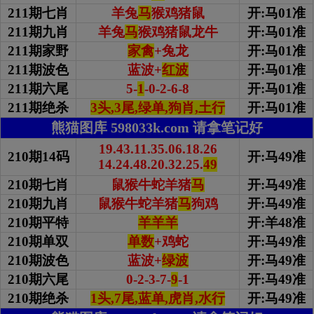
211期七肖
羊兔
马
猴鸡猪鼠
开:马01准
211期九肖
羊兔
马
猴鸡猪鼠龙牛
开:马01准
211期家野
家禽
+兔龙
开:马01准
211期波色
蓝波+
红波
开:马01准
211期
六尾
5-
1
-0-2-6-8
开:马01准
211期绝杀
3头,3尾,绿单,狗肖,土行
开:马01准
熊猫图库 598033k.com 请拿笔记好
19.43.11.35.06.18.26
210期14码
开:马49准
14.24.48.20.32.25.
49
210期七肖
鼠猴牛蛇羊猪
马
开:马49准
210期九肖
鼠猴牛蛇羊猪
马
狗鸡
开:马49准
210期平特
羊羊羊
开:羊48准
210期单双
单数
+鸡蛇
开:马49准
210期波色
蓝波+
绿波
开:马49准
210期
六尾
0-2-3-7-
9
-1
开:马49准
210期绝杀
1头,7尾,蓝单,虎肖,水行
开:马49准