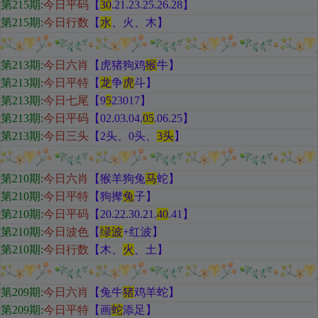
第215期:
今日平码
【
30
.21.23.25.26.28
】
第215期:
今日行数
【
水
、火、木
】
第213期
:
今日六肖
【虎猪狗鸡
猴
牛
】
第213期:
今日平特
【
龙
争
虎
斗
】
第213期:
今日七尾
【9
5
23017
】
第213期:
今日平码
【
02.03.04.
05
.06.25
】
第213期:
今日三头
【
2头、0头、
3头
】
第210期
:
今日六肖
【猴羊狗兔
马
蛇
】
第210期:
今日平特
【狗撵
兔
子
】
第210期:
今日平码
【
20.22.30.21.
40
.41
】
第210期:
今日波色
【
绿
波
+红波
】
第210期:
今日行数
【木
、
火
、土
】
第209期
:
今日六肖
【兔牛
猪
鸡羊蛇
】
第209期:
今日平特
【画
蛇
添足
】