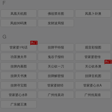
F
凤凰天机图
佛祖禁肖图
凤凰卜卦澳
凤姐30码澳
发财波局报
G
管家婆1句话
挂牌平特报
观音彩报图
功茶澳夫早
鬼谷子报特
管家婆密传
挂牌内幕图
关公砍一刀
关公砍杀澳
挂牌天书澳
挂牌解密报
挂牌玄机图
挂牌寻宝图
管家婆财经
管家婆心水A
管家婆心水B
广州传真诗
广州传真猜
广东赌王澳