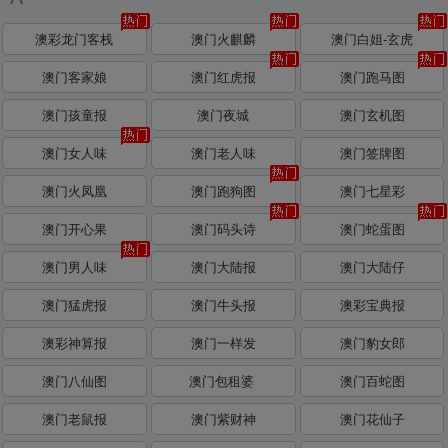
澳彩龙门客栈
澳门火麒麟
澳门白姐-玄虎
澳门客家娘
澳门红虎报
澳门跑马图
澳门孩童报
澳门夜城
澳门玄机图
澳门女人味
澳门老人味
澳门签牌图
澳门火凤凰
澳门跑狗图
澳门七星彩
澳门开心果
澳门码头诗
澳门蛇蛋图
澳门男人味
澳门大陆报
澳门大陆仔
澳门猛虎报
澳门牛头报
澳彩宝典报
澳彩神算报
澳门一样发
澳门豹女郎
澳门八仙图
澳门包租婆
澳门百蛇图
澳门老鼠报
澳门紫财神
澳门花仙子