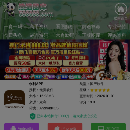
返回首页
一肖一码
高手资料
看图解析
前途算命
专业平特
今日头条
谜语特码
六肖⑿码
正版图库
评论资料
永利APP
类型：国产软件
授权：免费软件
星级：
大小：16.98MB
更新时间：2026.01.01
来源：永利
评分：9.9
环境：Android/iOS
已向本站押付1000万，请大家放心投注！
Android版
iPhone版
访问官网