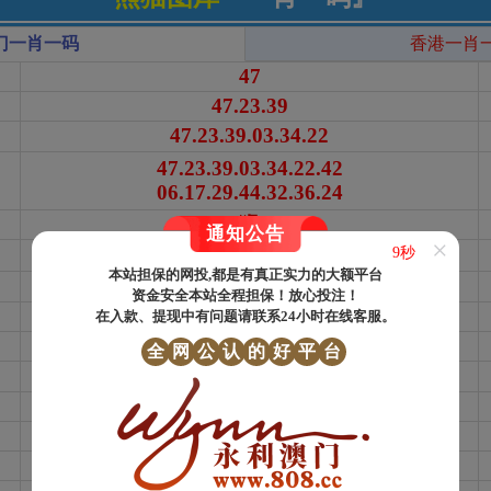
门一肖一码
香港一肖
47
47.23.39
47.23.39.03.34.22
47.23.39.03.34.22.42
06.17.29.44.32.36.24
猴
通知公告
×
猴龙鸡
8秒
本站担保的网投,都是有真正实力的大额平台
猴龙鸡牛虎
资金安全本站全程担保！放心投注！
猴龙鸡牛虎猪羊
在入款、提现中有问题请联系24小时在线客服。
猴龙鸡牛虎猪羊狗兔
全
网
公
认
的
好
平
台
虎虎虎
单数+鸡牛
家禽+兔猴
红波+蓝波