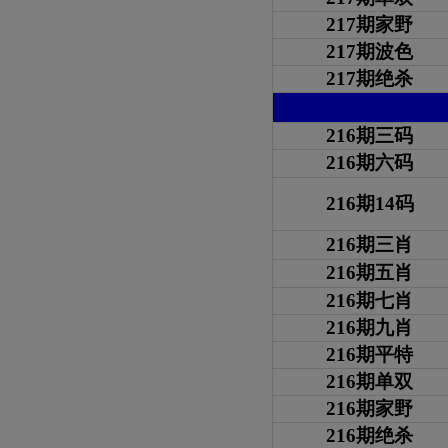
217期家野
217期波色
217期绝杀
216期三码
216期六码
216期14码
216期三肖
216期五肖
216期七肖
216期九肖
216期平特
216期单双
216期家野
216期绝杀