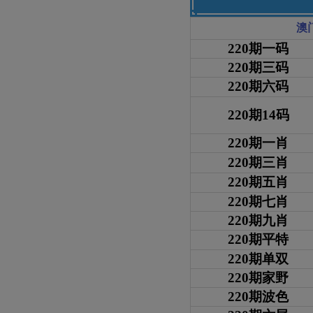
澳
220期一码
220期三码
220期六码
220期14码
220期一肖
220期三肖
220期五肖
220期七肖
220期九肖
220期平特
220期单双
220期家野
220期波色