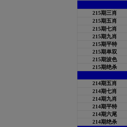
215期三肖
215期五肖
215期七肖
215期九肖
215期平特
215期单双
215期波色
215期绝杀
214期五肖
214期七肖
214期九肖
214期平特
214期
六尾
214期绝杀