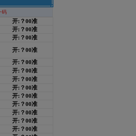
一码
开:？00准
开:？00准
开:？00准
开:？00准
开:？00准
开:？00准
开:？00准
开:？00准
开:？00准
开:？00准
开:？00准
开:？00准
开:？00准