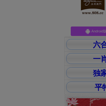
Android
六
一
独
平