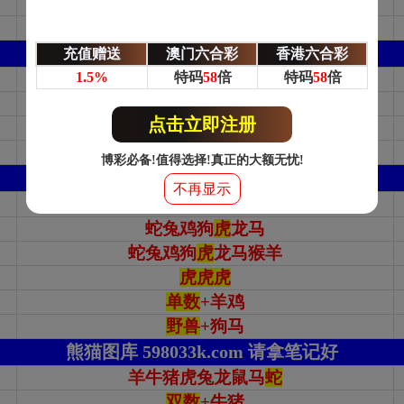
3-5-0-2-4-9
0头,2尾,绿双,蛇肖,木行
熊猫图库 598033k.com 请拿笔记好
充值赠送
澳门六合彩
香港六合彩
1.5%
特码
58
倍
特码
58
倍
龙狗马羊蛇猪猴鸡
鼠
野兽
+猪鸡
点击立即注册
绿波
+蓝波
1头,6尾,红双,兔肖,土行
博彩必备!值得选择!真正的大额无忧!
熊猫图库 598033k.com 请拿笔记好
不再显示
蛇兔鸡狗
虎
蛇兔鸡狗
虎
龙马
蛇兔鸡狗
虎
龙马猴羊
虎虎虎
单数
+羊鸡
野兽
+狗马
熊猫图库 598033k.com 请拿笔记好
羊牛猪虎兔龙鼠马
蛇
双数
+牛猪