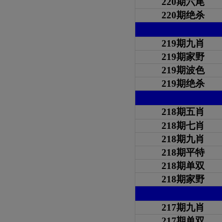
220期
六尾
220期绝杀
219期九肖
219期家野
219期波色
219期绝杀
218期五肖
218期七肖
218期九肖
218期平特
218期单双
218期家野
217期九肖
217期单双